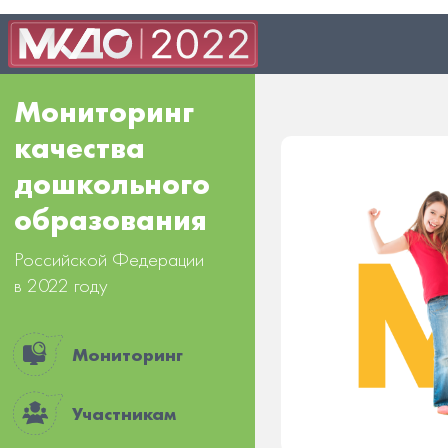
Мониторинг
качества
дошкольного
образования
Российской Федерации
в 2022 году
Мониторинг
Участникам